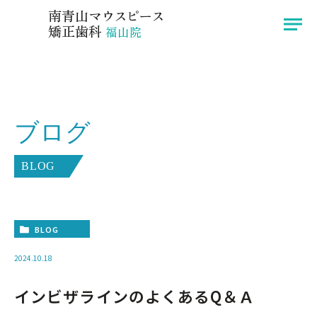
広島県福山市のインビザラインなら南青山マウスピース矯正歯科 福山院へ
南青山
マウスピース
矯正歯科
福山院
医院紹介
症例
ブログ
院長挨拶
ブログ
インビザライン
お知らせ
BLOG
治療の流れ
アクセス
料金
BLOG
2024.10.18
〒721-0974
インビザラインのよくあるQ＆Ａ
広島県福山市東深津町3-13-33