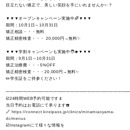
目立たない矯正で、美しい笑顔を手にいれませんか✨？
▼▼▼オープンキャンペーン実施中
🌈
▼▼▼
期間：
10
月
1
日～
10
月
31
日
矯正相談・・・無料
矯正精密検査・・・
20,000
円
→
無料
✨
▼▼▼学割キャンペーンも実施中
🧑‍🎓
▼▼▼
期間：
9
月
1
日～
10
月
31
日
矯正治療費・・・5%OFF
矯正精密検査・・・
20,000
円
→
無料
✨
✏️
学生証をご持参ください！
━━━━━━━━━━━━━━━━━━━━━━━━━━━━
☑️24時間WEB予約可能です🌷
当日予約はお電話にて承ります☎️
🔗
https://connect.kireipass.jp/clinics/minamiaoyama-
dc/menus
☑️Instagramにて様々な情報を