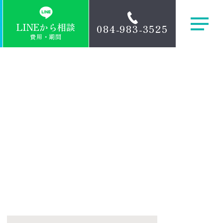
LINEから相談
084
983
3525
-
-
費用・期間
医院紹介
症例
院長挨拶
ブログ
インビザライン
お知らせ
治療の流れ
アクセス
料金