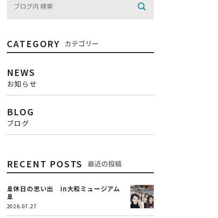
〒721-0974
広島県福山市東深津町3-13-33
CATEGORY
カテゴリー
Googleマップで見る
NEWS
9:00〜12:00 / 13:00〜17:30
診療時間
お知らせ
木曜・日曜・祝日
休診日
BLOG
ブログ
RECENT POSTS
最近の投稿
🚢休日の思い出 in大和ミュージアム
🚢
2026.07.27