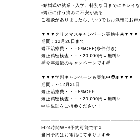
▫️結婚式や就業・入学、特別な日までにキレイ
▫️矯正に伴う痛みに不安がある
ご相談がありましたら、いつでもお気軽にお声が
▼▼▼クリスマスキャンペーン実施中🎄
▼▼▼
期間：12月28
日まで
矯正治療費・・・8%OFF(条件付き)
矯正精密検査・・・
20,000
円
→
無料
✨
🌈今年最後のキャンペーンです🌈
▼▼▼学割キャンペーンも実施中
🧑‍🎓
▼▼▼
期間：
～
12
月
31
日
矯正治療費・・・5%OFF
矯正精密検査・・・
20,000
円
→
無料
✨
✏️
学生証をご持参ください！
━━━━━━━━━━━━━━━━━━━━━
☑️24時間WEB予約可能です🌷
当日予約はお電話にて承ります☎️