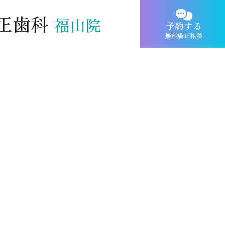
福山院へ
正歯科
福山院
予約する
無料矯正相談