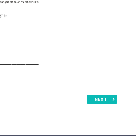
amiaoyama-dc/menus
す✨
━━━━━━━━━
NEXT