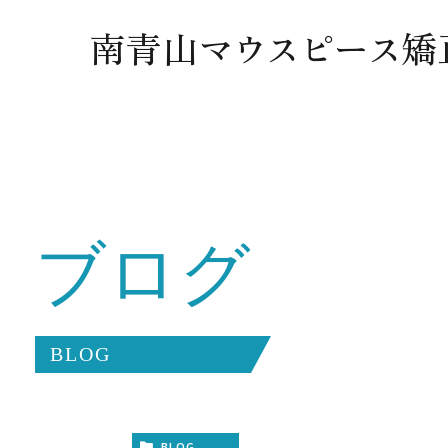
広島県福山市のインビザラインなら南青山マウスピース矯正歯科 
南青山
マウスピース
矯
ブログ
BLOG
BLOG