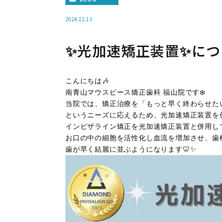
2024.12.13
✨光加速矯正装置✨につ
こんにちは🎶
南青山マウスピース矯正歯科 福山院です❄️
当院では、矯正治療を「もっと早く終わらせた
というニーズに応えるため、光加速矯正装置を併
インビザライン矯正を光加速矯正装置と併用し
お口の中の細胞を活性化し血流を増加させ、歯
歯が早く結麗に並ぶようになります🦷✨