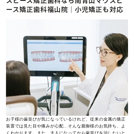
スピース矯正歯科なら南青山マウスピ
Googleマップで見る
ース矯正歯科福山院｜小児矯正も対応
診療時間
9:00〜12:00 / 13:00〜17:30
休診日
木曜・日曜・祝日
お子様の歯並びが気になっているけれど、従来の金属の矯正
装置では見た目や痛みが心配…そんな親御様のお気持ち、よ
くわかります。また、大人になってから歯並びを治したいと