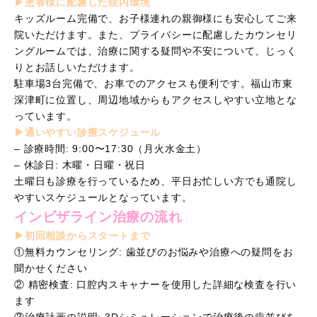
▶︎患者様に配慮した院内環境
キッズルーム完備で、お子様連れの親御様にも安心してご来
院いただけます。また、プライバシーに配慮したカウンセリ
ングルームでは、治療に関する疑問や不安について、じっく
りとお話しいただけます。
駐車場3台完備で、お車でのアクセスも便利です。福山市東
深津町に位置し、周辺地域からもアクセスしやすい立地とな
っています。
▶︎通いやすい診療スケジュール
– 診療時間: 9:00〜17:30（月火水金土）
– 休診日: 木曜・日曜・祝日
土曜日も診療を行っているため、平日お忙しい方でも通院し
やすいスケジュールとなっています。
インビザライン治療の流れ
▶︎初回相談からスタートまで
①無料カウンセリング: 歯並びのお悩みや治療への疑問をお
聞かせください
② 精密検査: 口腔内スキャナーを使用した詳細な検査を行い
ます
③治療計画の説明: 3Dシミュレーションで治療後の歯並びを