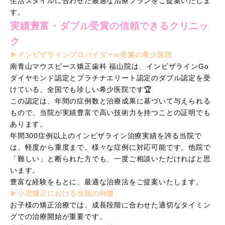
生活スタイルに合わせた最適な治療プランをご提案いたしま
す。
実績豊富・ダブル受賞の信頼できるクリニッ
ク
▶︎インビザラインプロバイダーw受賞の希少医院
南青山マウスピース矯正歯科 福山院は、インビザラインGo
ダイヤモンド認定とプラチナエリート認定のダブル認定を受
けている、全国でも珍しい希少医院です🏆
この認定は、年間の症例数と治療成果に基づいて与えられる
もので、当院が実績豊富で高い技術力を持つことの証明でも
あります。
年間300症例以上のインビザライン治療実績を誇る当院で
は、軽度から重度まで、様々な症例に対応可能です。他院で
「難しい」と断られた方でも、一度ご相談いただければと思
います。
豊富な経験をもとに、最適な治療法をご提案いたします。
▶︎小児矯正における当院の特徴
お子様の矯正治療では、成長段階に合わせた適切なタイミン
グでの治療開始が重要です。