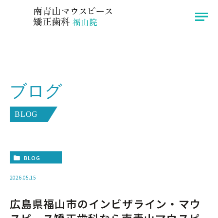
広島県福山市のインビザラインなら南青山マウスピース矯正歯科 福山院へ
南青山
マウスピース
矯正歯科
福山院
医院紹介
症例
ブログ
院長挨拶
ブログ
インビザライン
お知らせ
BLOG
治療の流れ
アクセス
料金
BLOG
2026.05.15
〒721-0974
広島県福山市のインビザライン・マウ
広島県福山市東深津町3-13-33