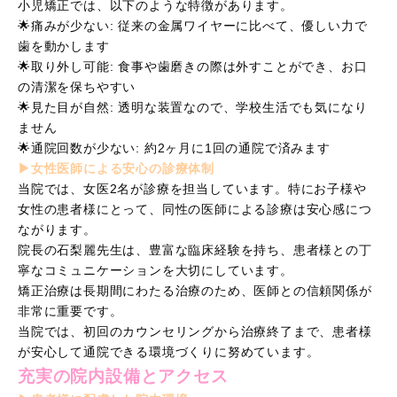
小児矯正では、以下のような特徴があります。
🌟痛みが少ない: 従来の金属ワイヤーに比べて、優しい力で
歯を動かします
🌟取り外し可能: 食事や歯磨きの際は外すことができ、お口
の清潔を保ちやすい
🌟見た目が自然: 透明な装置なので、学校生活でも気になり
ません
🌟通院回数が少ない: 約2ヶ月に1回の通院で済みます
▶︎女性医師による安心の診療体制
当院では、女医2名が診療を担当しています。特にお子様や
女性の患者様にとって、同性の医師による診療は安心感につ
ながります。
院長の石梨麗先生は、豊富な臨床経験を持ち、患者様との丁
寧なコミュニケーションを大切にしています。
矯正治療は長期間にわたる治療のため、医師との信頼関係が
非常に重要です。
当院では、初回のカウンセリングから治療終了まで、患者様
が安心して通院できる環境づくりに努めています。
充実の院内設備とアクセス