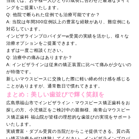
当院では、お子様一人ひとりの成長に合わせた最適なタイミ
ングをご提案いたします。
Q: 他院で断られた症例でも治療可能ですか？
A: 当院は年間300症例以上の豊富な経験があり、難症例にも
対応しています。
インビザラインプロバイダーw受賞の実績を活かし、様々な
治療オプションをご提案できます。
まずは一度ご相談ください。
Q: 治療中の痛みはありますか？
A: インビザラインは従来の矯正装置に比べて痛みが少ないの
が特徴です。
新しいマウスピースに交換した際に軽い締め付け感を感じる
ことがありますが、通常数日で慣れてきます。
まとめ：美しい歯並びで輝く笑顔を
広島県福山市でインビザライン・マウスピース矯正歯科をお
探しの方、小児矯正をご検討中の親御様、南青山マウスピー
ス矯正歯科 福山院が皆様の理想的な歯並びの実現をサポート
いたします。
実績豊富・ダブル受賞の当院だからこそ提供できる、質の高
い矯正治療をぜひ体験してください。インビザラインプロバ