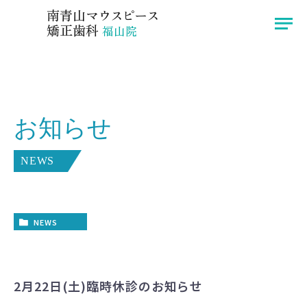
広島県福山市のインビザラインなら南青山マウスピース矯正歯科 福山院へ
南青山
マウスピース
矯正歯科
福山院
医院紹介
症例
お知らせ
院長挨拶
ブログ
インビザライン
お知らせ
NEWS
治療の流れ
アクセス
料金
NEWS
〒721-0974
2月22日(土)臨時休診のお知らせ
広島県福山市東深津町3-13-33