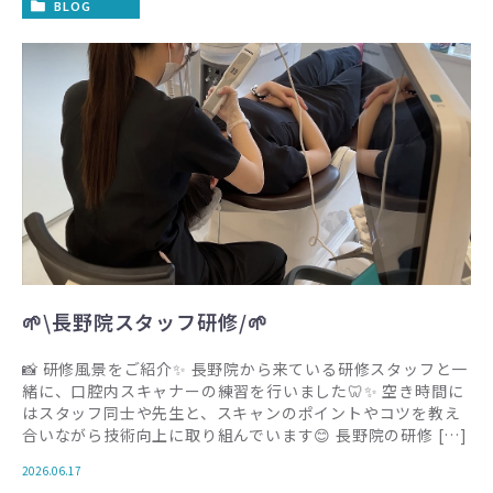
BLOG
🌱\長野院スタッフ研修/🌱
📸 研修風景をご紹介✨ 長野院から来ている研修スタッフと一
緒に、口腔内スキャナーの練習を行いました🦷✨ 空き時間に
はスタッフ同士や先生と、スキャンのポイントやコツを教え
合いながら技術向上に取り組んでいます😊 長野院の研修 […]
2026.06.17