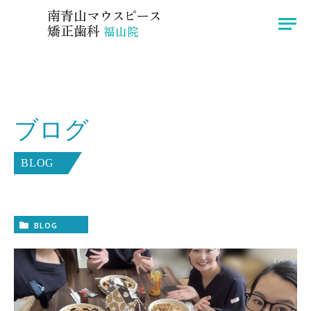
広島県福山市のインビザラインなら南青山マウスピース矯正歯科 福山院へ
南青山
マウスピース
矯正歯科
福山院
医院紹介
症例
ブログ
院長挨拶
ブログ
インビザライン
お知らせ
BLOG
治療の流れ
アクセス
料金
BLOG
〒721-0974
広島県福山市東深津町3-13-33